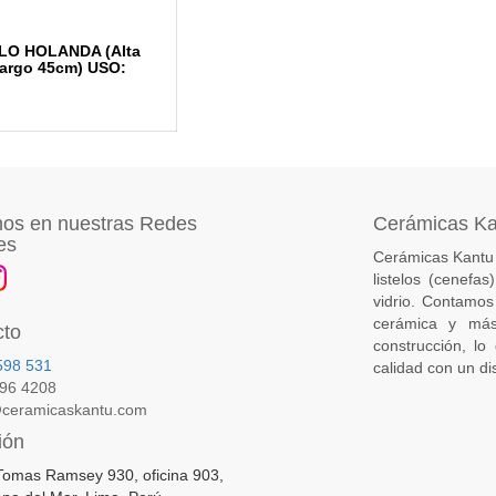
LO HOLANDA (Alta
Largo 45cm) USO:
os en nuestras Redes
Cerámicas K
es
Cerámicas Kantu 
listelos (cenefa
vidrio. Contamos
cerámica y más
cto
construcción, lo
598 531
calidad con un di
396 4208
ceramicaskantu.com
ión
Tomas Ramsey 930, oficina 903,