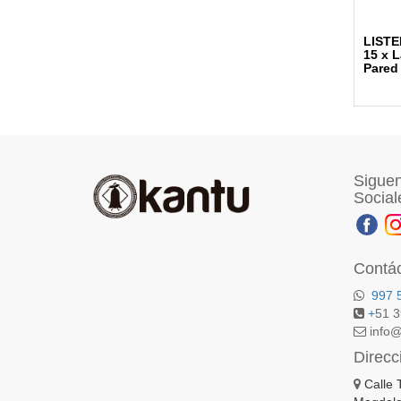
LISTE
15 x 
Pared
Siguen
Social
Contá
997 
+
51 
info@
Direcc
Calle 