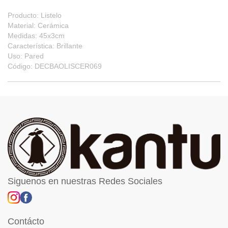
Producto: Listelo
Material: Cerámica
Medidas: 45x3cm
Característica: Brillante
Uso: Pared
Código: DECBAOLISCER069
Siguenos en nuestras Redes Sociales
Contácto