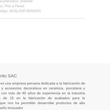
racterística: Brillante
o: Piso y Pared
ódigo: ACALIS3FUKAN181
antu SAC
es una empresa peruana dedicada a la fabricación de
s) y accesorios decorativos en cerámica, porcelana y
 con más de 40 años de experiencia en la industria
 de 15 en la fabricación de acabados para la
 que nos ha permitido desarrollar productos de alta
seño innovador.