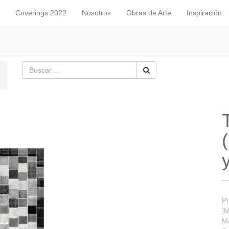
Coverings 2022
Nosotros
Obras de Arte
Inspiración
Pr
]M
M