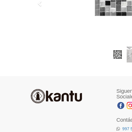
Previo
Siguen
Social
Contá
997 