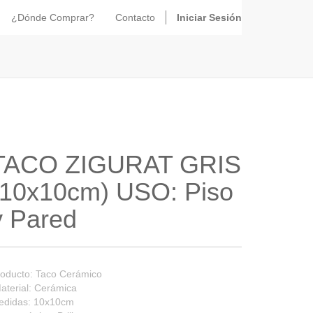
¿Dónde Comprar?
Contacto
Iniciar Sesión
TACO ZIGURAT GRIS
(10x10cm) USO: Piso
y Pared
oducto: Taco Cerámico
aterial: Cerámica
edidas: 10x10cm