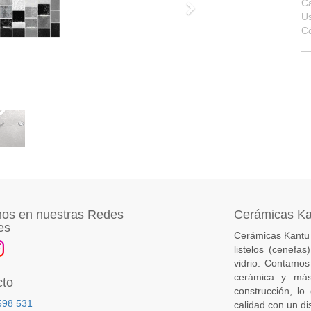
Ca
Siguiente
Us
C
os en nuestras Redes
Cerámicas K
es
Cerámicas Kantu 
listelos (cenefa
vidrio. Contamos
cerámica y más
cto
construcción, lo
598 531
calidad con un di