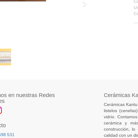
Ca
Siguiente
U
C
os en nuestras Redes
Cerámicas K
es
Cerámicas Kantu 
listelos (cenefa
vidrio. Contamos
cerámica y más
cto
construcción, lo
598 531
calidad con un di