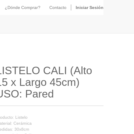
¿Dónde Comprar?
Contacto
Iniciar Sesión
LISTELO CALI (Alto
15 x Largo 45cm)
USO: Pared
oducto: Listelo
terial: Cerámica
edidas: 30x8cm