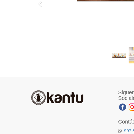
Previo
Siguen
Social
Contá
997 