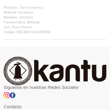
Producto: Taco Cerámico
Material: Cerámica
Medidas: 10x10cm
Característica: Brillante
Uso: Piso y Pared
Código: DECBAOTACCER058
Siguenos en nuestras Redes Sociales
Contácto