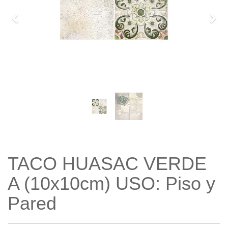
Previo
Sigu
TACO HUASAC VERDE
A (10x10cm) USO: Piso y
Pared