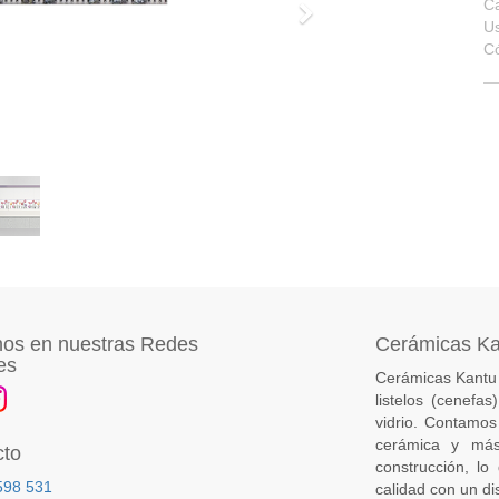
Ca
Siguiente
U
C
os en nuestras Redes
Cerámicas K
es
Cerámicas Kantu 
listelos (cenefa
vidrio. Contamos
cerámica y más
cto
construcción, lo
598 531
calidad con un di