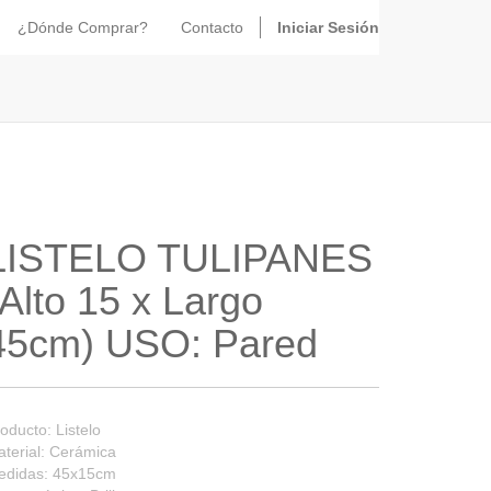
¿Dónde Comprar?
Contacto
Iniciar Sesión
LISTELO TULIPANES
(Alto 15 x Largo
45cm) USO: Pared
oducto: Listelo
terial: Cerámica
edidas: 45x15cm