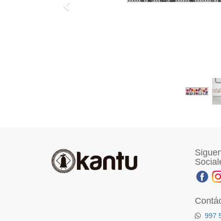
Previo
Siguen
Social
Contá
997 