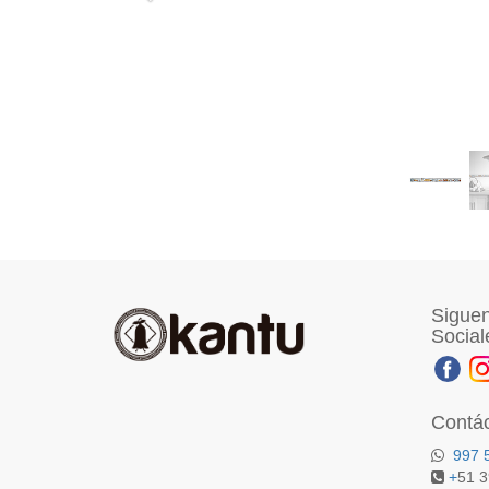
Siguen
Social
Contá
997 
+
51 