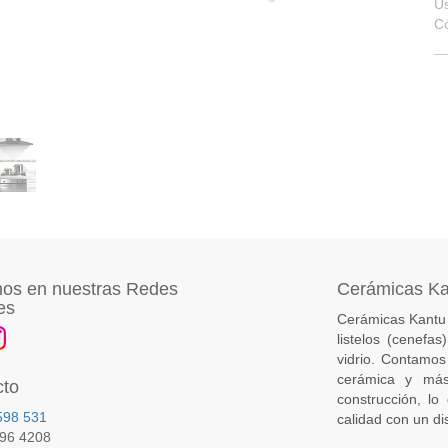
U
C
os en nuestras Redes
Cerámicas K
es
Cerámicas Kantu 
listelos (cenefa
vidrio. Contamos
cerámica y más
cto
construcción, lo
598 531
calidad con un di
396 4208