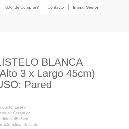
¿Dónde Comprar?
Contacto
Iniciar Sesión
LISTELO BLANCA
(Alto 3 x Largo 45cm)
USO: Pared
oducto: Listelo
terial: Cerámica
edidas: 45x3cm
racterística: Brillante